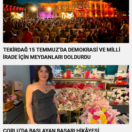
TEKİRDAĞ 15 TEMMUZ’DA DEMOKRASİ VE MİLLİ
İRADE İÇİN MEYDANLARI DOLDURDU
ÇORLU’DA BAŞLAYAN BAŞARI HİKÂYESİ