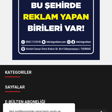
KATEGORİLER
SAYFALAR
E-BÜLTEN ABONELİĞİ
Veri politikasındaki amaçlarla sınırlı ve