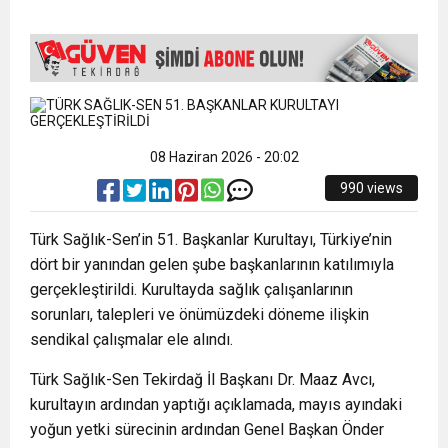
15:35
ÇERKEZKÖY’ÜN CAN DAMARINDA “CANDAN”
BAYRAMI DEĞİL, MÜCADELE GÜNÜDÜR”
12:32
YENİDEN REFAH PARTİSİ’NDE İKİ İLÇEYE İKİ
DEĞİŞİM
17:43
6. GELENEKSEL KEŞKEK ŞENLİĞİNDE
YENİ BAŞKAN ATANDI
08 Haziran 2026 - 20:02
990 views
MUHTEŞEM FİNAL
Türk Sağlık-Sen’in 51. Başkanlar Kurultayı, Türkiye’nin
dört bir yanından gelen şube başkanlarının katılımıyla
gerçekleştirildi. Kurultayda sağlık çalışanlarının
sorunları, talepleri ve önümüzdeki döneme ilişkin
sendikal çalışmalar ele alındı.
Türk Sağlık-Sen Tekirdağ İl Başkanı Dr. Maaz Avcı,
kurultayın ardından yaptığı açıklamada, mayıs ayındaki
yoğun yetki sürecinin ardından Genel Başkan Önder