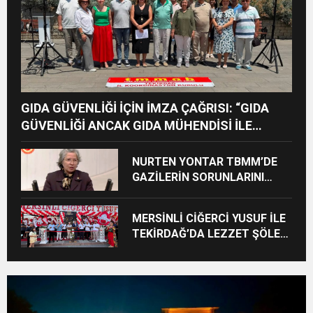
GIDA GÜVENLİĞİ İÇİN İMZA ÇAĞRISI: “GIDA
GÜVENLİĞİ ANCAK GIDA MÜHENDİSİ İLE
MÜMKÜNDÜR”
NURTEN YONTAR TBMM’DE
GAZİLERİN SORUNLARINI
GÜNDEME TAŞIDI
MERSİNLİ CİĞERCİ YUSUF İLE
TEKİRDAĞ’DA LEZZET ŞÖLENİ
BAŞLADI