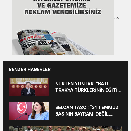
-->
BENZER HABERLER
NURTEN YONTAR: “BATI
TRAKYA TÜRKLERİNİN EĞİTİM
HAKKININ DARALTILMASI
KABUL EDİLEMEZ”
SELCAN TAŞÇI: “24 TEMMUZ
BASININ BAYRAMI DEĞİL,
MÜCADELE GÜNÜDÜR”