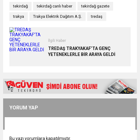
tekirdağ
tekirdağ canlı haber
tekirdağ gazete
trakya
Trakya Elektrik Dağıtım A.Ş.
tredaş
İlgili Haber
TREDAŞ TRAKYAKAF’TA GENÇ
YETENEKLERLE BİR ARAYA GELDİ
YORUM YAP
Bu yazı yorumlara kapatılmıştır.