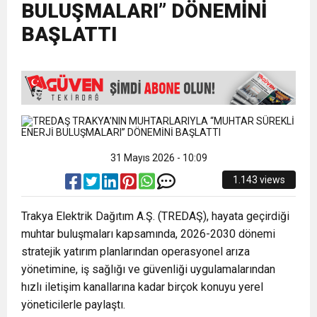
BULUŞMALARI” DÖNEMİNİ
15:35
ÇERKEZKÖY’ÜN CAN DAMARINDA “CANDAN”
BAYRAMI DEĞİL, MÜCADELE GÜNÜDÜR”
BAŞLATTI
12:32
YENİDEN REFAH PARTİSİ’NDE İKİ İLÇEYE İKİ
DEĞİŞİM
17:43
6. GELENEKSEL KEŞKEK ŞENLİĞİNDE
YENİ BAŞKAN ATANDI
MUHTEŞEM FİNAL
31 Mayıs 2026 - 10:09
1.143 views
Trakya Elektrik Dağıtım A.Ş. (TREDAŞ), hayata geçirdiği
muhtar buluşmaları kapsamında, 2026-2030 dönemi
stratejik yatırım planlarından operasyonel arıza
yönetimine, iş sağlığı ve güvenliği uygulamalarından
hızlı iletişim kanallarına kadar birçok konuyu yerel
yöneticilerle paylaştı.