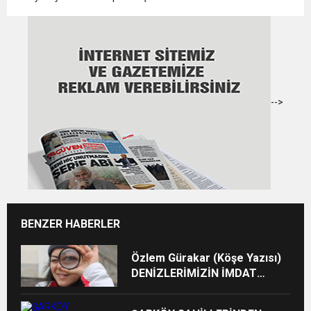
-->
BENZER HABERLER
Özlem Gürakar (Köşe Yazısı)
DENİZLERİMİZİN İMDAT
ÇIĞLIĞI