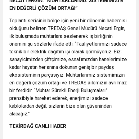
NECATİ ERGİN: “MUHTARLARIMIZ SİSTEMİMİZİN
EN DEĞERLİ ÇÖZÜM ORTAĞI”
Toplantı serisinin bölge için yeni bir dönemin habercisi
olduğunu belirten TREDAŞ Genel Müdürü Necati Ergin,
ilk buluşmada muhtarlara seslenerek iş birliğinin
önemini şu sözlerle ifade etti: “Faaliyetlerimizi sadece
teknik bir elektrik dağıtım işi olarak görmüyoruz. Biz;
sanayicimizden çiftçimize, esnafımızdan hanelerimize
kadar hayatın her anına dokunan geniş bir paydaş
ekosisteminin parçasıyız. Muhtarlarımız sistemimizin
en değerli çözüm ortağı ve TREDAŞ ailemizin ayrılmaz
bir ferdidir. “Muhtar Sürekli Enerji Buluşmaları”
prensibiyle hareket ederek, enerjimizi sadece
kablolardan değil, sizlerin bize olan güveninden
alacağız.”
TEKİRDAĞ CANLI HABER