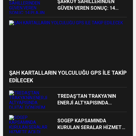
ŞARKÖY SAHİLLERİNDEN
GÜVEN VEREN SONUÇ: 14
PLAJIN TAMAMI YÜZMEYE
UYGUN
ŞAH KARTALLARIN YOLCULUĞU GPS İLE TAKİP
EDİLECEK
TREDAŞ’TAN TRAKYA’NIN
ENERJİ ALTYAPISINDA
DİJİTAL DÖNÜŞÜM HAMLESİ
SOGEP KAPSAMINDA
KURULAN SERALAR HİZMETE
AÇILDI