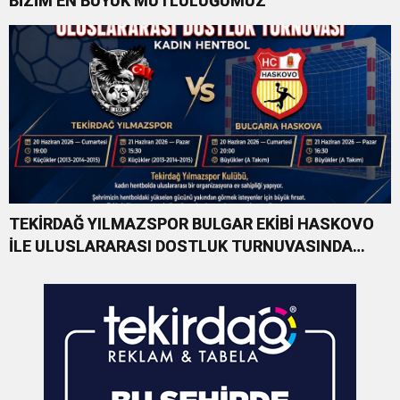
BİZİM EN BÜYÜK MUTLULUĞUMUZ”
TEKİRDAĞ YILMAZSPOR BULGAR EKİBİ HASKOVO
İLE ULUSLARARASI DOSTLUK TURNUVASINDA
KARŞILAŞACAK