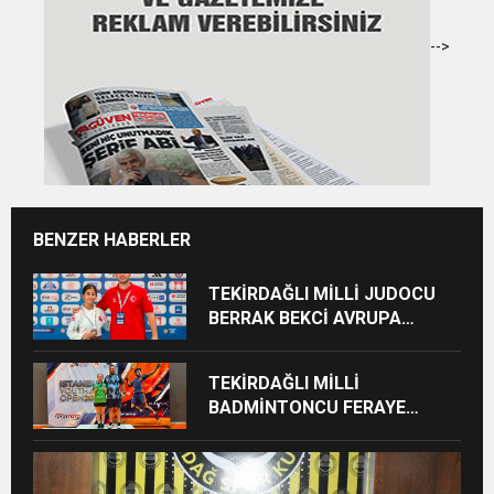
-->
BENZER HABERLER
TEKİRDAĞLI MİLLİ JUDOCU
BERRAK BEKCİ AVRUPA
ÜÇÜNCÜSÜ OLDU
TEKİRDAĞLI MİLLİ
BADMİNTONCU FERAYE
ÖZGAN’DAN ÇİFTE MADALYA
GURURU