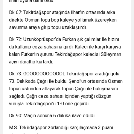
İlhan oyuna dahil oldu.
Dk 67: Tekirdağspor atağında İlhan’ın ortasında arka
direkte Osman topu boş kaleye yollamak üzereyken
savunma araya girip topu uzaklaştırdı.
Dk 72: Uzunköprüspor’da Furkan şık çalımlar ile hızını
da kullanıp ceza sahasına girdi. Kaleci ile karşı karşıya
kalan Furkan’ın şutunu Tekirdağspor kalecisi Süleyman
açıyı daraltıp kurtardı.
Dk 73: GOOOOOOOOOOOL Tekirdağspor aradığı golü
73. Dakikada Çağrı ile buldu. Şenol’un ortasında Osman
topun üstünden atlayarak topun Çağrı ile buluşmasını
sağladı. Çağrı ceza sahası içinden yaptığı düzgün
vuruşla Tekirdağspor’u 1-0 öne geçirdi.
Dk 90: Maçın sonuna 6 dakika ilave edildi.
M.S. Tekirdağspor zorlandığı karşılaşmada 3 puanı