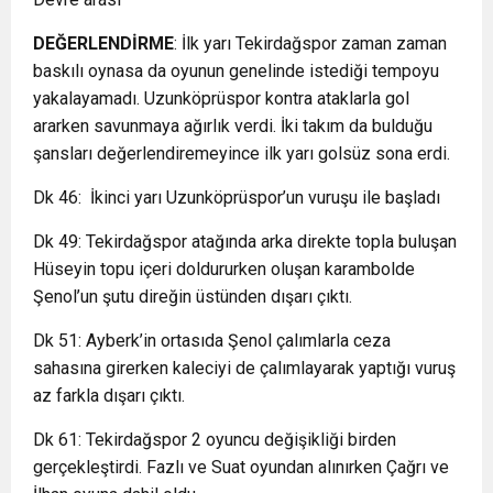
DEĞERLENDİRME
: İlk yarı Tekirdağspor zaman zaman
baskılı oynasa da oyunun genelinde istediği tempoyu
yakalayamadı. Uzunköprüspor kontra ataklarla gol
ararken savunmaya ağırlık verdi. İki takım da bulduğu
şansları değerlendiremeyince ilk yarı golsüz sona erdi.
Dk 46: İkinci yarı Uzunköprüspor’un vuruşu ile başladı
Dk 49: Tekirdağspor atağında arka direkte topla buluşan
Hüseyin topu içeri doldururken oluşan karambolde
Şenol’un şutu direğin üstünden dışarı çıktı.
Dk 51: Ayberk’in ortasıda Şenol çalımlarla ceza
sahasına girerken kaleciyi de çalımlayarak yaptığı vuruş
az farkla dışarı çıktı.
Dk 61: Tekirdağspor 2 oyuncu değişikliği birden
gerçekleştirdi. Fazlı ve Suat oyundan alınırken Çağrı ve