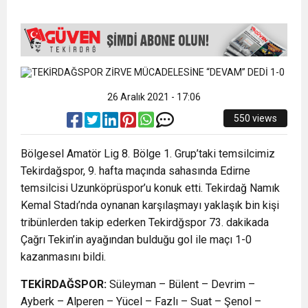
MUHTEŞEM FİNAL
26 Aralık 2021 - 17:06
550 views
Bölgesel Amatör Lig 8. Bölge 1. Grup’taki temsilcimiz
Tekirdağspor, 9. hafta maçında sahasında Edirne
temsilcisi Uzunköprüspor’u konuk etti. Tekirdağ Namık
Kemal Stadı’nda oynanan karşılaşmayı yaklaşık bin kişi
tribünlerden takip ederken Tekirdğspor 73. dakikada
Çağrı Tekin’in ayağından bulduğu gol ile maçı 1-0
kazanmasını bildi.
TEKİRDAĞSPOR:
Süleyman – Bülent – Devrim –
Ayberk – Alperen – Yücel – Fazlı – Suat – Şenol –