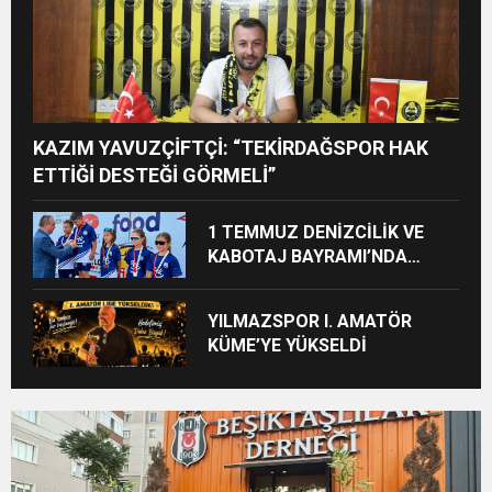
KAZIM YAVUZÇİFTÇİ: “TEKİRDAĞSPOR HAK
ETTİĞİ DESTEĞİ GÖRMELİ”
1 TEMMUZ DENİZCİLİK VE
KABOTAJ BAYRAMI’NDA
YELKENCİLER ÖDÜLLERİNE
KAVUŞTU
YILMAZSPOR I. AMATÖR
KÜME’YE YÜKSELDİ