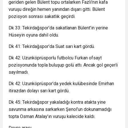
geriden gelen Bülent topu ortalarken Fazlı’nın kafa
vuruşu direğin hemen yanından dışarı gitti. Bülent
pozisyon sonrası sakatlık geçirdi.
Dk 33: Tekirdağspor’da sakatlanan Bülent’in yerine
Hüseyin oyuna dahil oldu.
Dk 41: Tekirdağspor’da Suat sarı kart gördü.
Dk 42: Uzunköprüsporlu futbolcu Furkan ofsayt
pozisyonunda topla buluşup golü attı. Ancak gol geçerli
sayılmadı.
Dk 42: Uzunköprüspor’da yedek kulübesinde Emirhan
itirazdan dolayı sarı kart gördü.
Dk 45: Tekirdağspor yakaladığı kontra atakta yine
savunma arkasına sarkarken Şenol’un dokunamadığı
topta Osman Atalay’ın vuruşu kalecide kaldı.
Devre arası