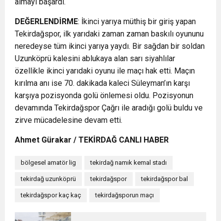
almayı başardı.
DEĞERLENDİRME
: İkinci yarıya müthiş bir giriş yapan
Tekirdağspor, ilk yarıdaki zaman zaman baskılı oyununu
neredeyse tüm ikinci yarıya yaydı. Bir sağdan bir soldan
Uzunköprü kalesini ablukaya alan sarı siyahlılar
özellikle ikinci yarıdaki oyunu ile maçı hak etti. Maçın
kırılma anı ise 70. dakikada kaleci Süleyman’ın karşı
karşıya pozisyonda golü önlemesi oldu. Pozisyonun
devamında Tekirdağspor Çağrı ile aradığı golü buldu ve
zirve mücadelesine devam etti.
Ahmet Gürakar / TEKİRDAĞ CANLI HABER
bölgesel amatör lig
tekirdağ namık kemal stadı
tekirdağ uzunköprü
tekirdağspor
tekirdağspor bal
tekirdağspor kaç kaç
tekirdağsporun maçı