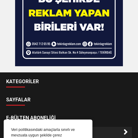
KATEGORİLER
SAYFALAR
E-BÜLTEN ABONELİĞİ
Veri politikasındaki amaçlarla sınırlı ve
mevzuata uygun şekilde çerez