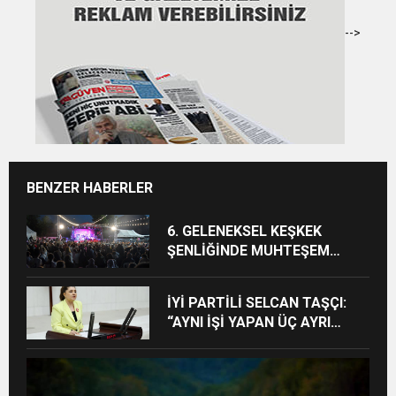
-->
BENZER HABERLER
6. GELENEKSEL KEŞKEK
ŞENLİĞİNDE MUHTEŞEM
FİNAL
İYİ PARTİLİ SELCAN TAŞÇI:
“AYNI İŞİ YAPAN ÜÇ AYRI
STATÜ NE HUKUKA NE
VİCDANA SIĞAR”