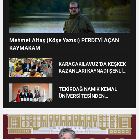
Mehmet Altaş (Köşe Yazısı) PERDEYİ AÇAN
KAYMAKAM
KARACAKILAVUZ’DA KEŞKEK
KAZANLARI KAYNADI ŞENLİK
COŞKUSU BAŞLADI
TEKİRDAĞ NAMIK KEMAL
ÜNİVERSİTESİNDEN
TEKİRDAĞ’A BÜYÜK HİZMET