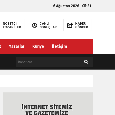
6 Ağustos 2026 - 05:21
NÖBETÇİ
CANLI
HABER
ECZANELER
SONUÇLAR
GÖNDER
k
Yazarlar
Künye
İletişim
EMEZ”