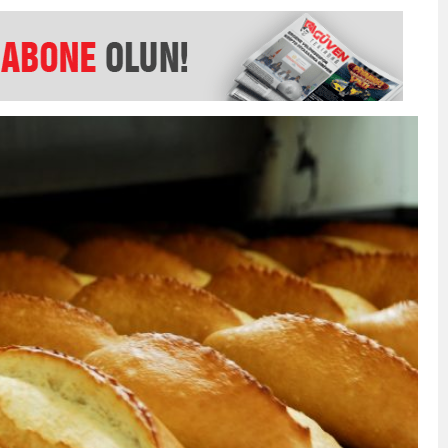
EMMUZ BASININ BAYRAMI DEĞİL, MÜCADELE GÜNÜDÜR”
AMARINDA “CANDAN” DEĞİŞİM
’NDE İKİ İLÇEYE İKİ YENİ BAŞKAN ATANDI
K ŞENLİĞİNDE MUHTEŞEM FİNAL