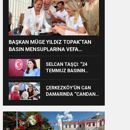
BAŞKAN MÜGE YILDIZ TOPAK’TAN
BASIN MENSUPLARINA VEFA
BULUŞMASI
SELCAN TAŞÇI: “24
TEMMUZ BASININ
BAYRAMI DEĞİL,
MÜCADELE GÜNÜDÜR”
ÇERKEZKÖY’ÜN CAN
DAMARINDA “CANDAN”
DEĞİŞİM