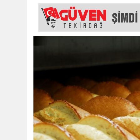
18:43
SELCAN TAŞÇI: “24 T
15:35
ÇERKEZKÖY’ÜN CAN D
12:32
YENİDEN REFAH PARTİSİ
17:43
6. GELENEKSEL KEŞKE