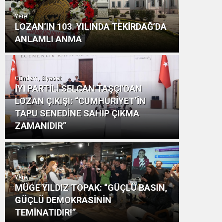
Yerel
LOZAN’IN 103. YILINDA TEKİRDAĞ’DA
ANLAMLI ANMA
Gündem, Siyaset
İYİ PARTİLİ SELCAN TAŞÇI’DAN
LOZAN ÇIKIŞI: “CUMHURİYET’İN
TAPU SENEDİNE SAHİP ÇIKMA
ZAMANIDIR”
Yerel
MÜGE YILDIZ TOPAK: “GÜÇLÜ BASIN,
GÜÇLÜ DEMOKRASİNİN
TEMİNATIDIR!”