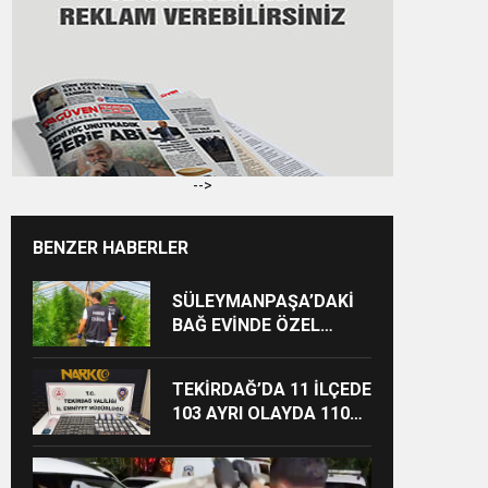
-->
BENZER HABERLER
SÜLEYMANPAŞA’DAKİ
BAĞ EVİNDE ÖZEL
HAREKET DESTEKLİ
UYUŞTURUCU
TEKİRDAĞ’DA 11 İLÇEDE
OPERASYONU
103 AYRI OLAYDA 110
KİŞİ HAKKINDA İŞLEM
YAPILDI