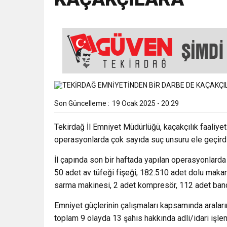
18:43
SELCAN TAŞÇI: “24 T
15:35
ÇERKEZKÖY’ÜN CAN D
12:32
YENİDEN REFAH PARTİSİ
Son Güncelleme :
19 Ocak 2025 - 20:29
17:43
6. GELENEKSEL KEŞKE
Tekirdağ İl Emniyet Müdürlüğü, kaçakçılık faaliye
operasyonlarda çok sayıda suç unsuru ele geçirdi
İl çapında son bir haftada yapılan operasyonlarda
50 adet av tüfeği fişeği, 182.510 adet dolu maka
sarma makinesi, 2 adet kompresör, 112 adet band
Emniyet güçlerinin çalışmaları kapsamında aralar
toplam 9 olayda 13 şahıs hakkında adli/idari işlem