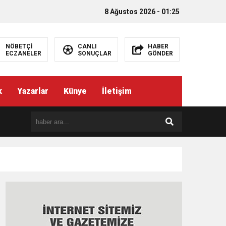
8 Ağustos 2026 - 01:25
NÖBETÇİ
CANLI
HABER
ECZANELER
SONUÇLAR
GÖNDER
k
Yazarlar
Künye
İletişim
EMEZ”