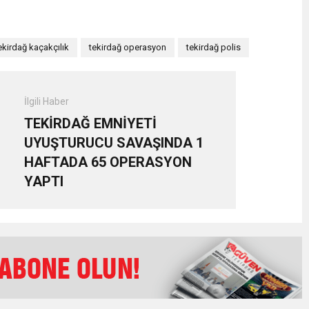
ekirdağ kaçakçılık
tekirdağ operasyon
tekirdağ polis
İlgili Haber
TEKİRDAĞ EMNİYETİ
UYUŞTURUCU SAVAŞINDA 1
HAFTADA 65 OPERASYON
YAPTI