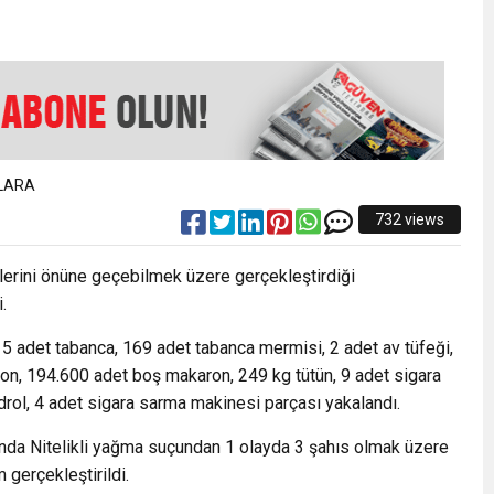
EMMUZ BASININ BAYRAMI DEĞİL, MÜCADELE GÜNÜDÜR”
AMARINDA “CANDAN” DEĞİŞİM
’NDE İKİ İLÇEYE İKİ YENİ BAŞKAN ATANDI
732 views
K ŞENLİĞİNDE MUHTEŞEM FİNAL
tlerini önüne geçebilmek üzere gerçekleştirdiği
.
 5 adet tabanca, 169 adet tabanca mermisi, 2 adet av tüfeği,
ron, 194.600 adet boş makaron, 249 kg tütün, 9 adet sigara
rol, 4 adet sigara sarma makinesi parçası yakalandı.
ında Nitelikli yağma suçundan 1 olayda 3 şahıs olmak üzere
 gerçekleştirildi.