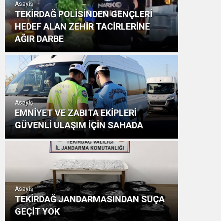
Asayiş
TEKİRDAĞ POLİSİNDEN GENÇLERİ
HEDEF ALAN ZEHİR TACİRLERİNE
AĞIR DARBE
Asayiş
EMNİYET VE ZABITA EKİPLERİ
GÜVENLİ ULAŞIM İÇİN SAHADA
Asayiş
TEKİRDAĞ JANDARMASINDAN SUÇA
GEÇİT YOK