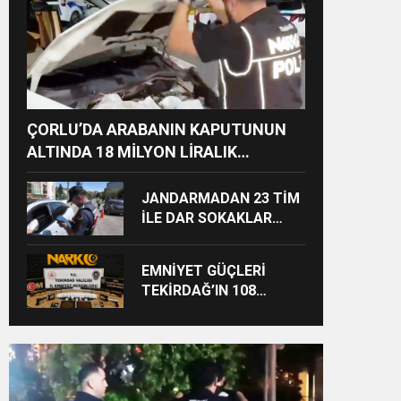
ÇORLU’DA ARABANIN KAPUTUNUN
ALTINDA 18 MİLYON LİRALIK
UYUŞTURUCU HAMMADDESİ ELE
GEÇİRİLDİ
JANDARMADAN 23 TİM
İLE DAR SOKAKLAR
UYGULAMASI
EMNİYET GÜÇLERİ
TEKİRDAĞ’IN 108
NOKTASINDA
UYUŞTURUCU
OPERASYONU YAPTI