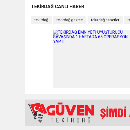
TEKİRDAĞ CANLI HABER
tekirdağ
tekirdağ gazete
tekirdağ haberler
t