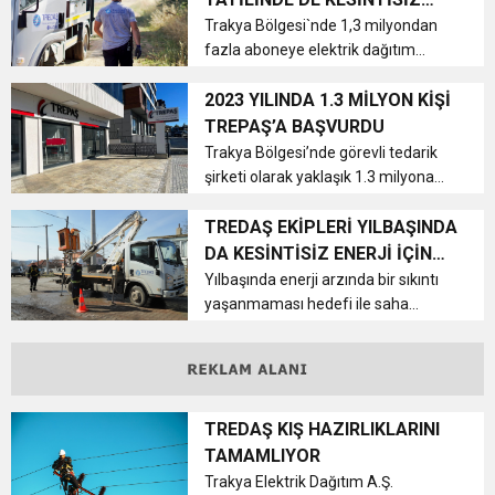
15:35
“Trakya bölgesindeki her 100
ENERJİ İÇİN SAHADA
ÇERKEZKÖY’ÜN CAN DAMARINDA “CANDAN”
Trakya Bölgesi`nde 1,3 milyondan
BAYRAMI DEĞİL, MÜCADELE GÜNÜDÜR”
vatandaşın yüzd...
fazla aboneye elektrik dağıtım
hizmeti veren TREDAŞ, Kurban
12:32
YENİDEN REFAH PARTİSİ’NDE İKİ İLÇEYE İKİ
DEĞİŞİM
Bayramı tatili boyunca, tüketicilerin
2023 YILINDA 1.3 MİLYON KİŞİ
enerji konusunda sıkıntı
TREPAŞ’A BAŞVURDU
yaşamaması için 467 arıza onarım
17:43
Trakya Bölgesi’nde görevli tedarik
6. GELENEKSEL KEŞKEK ŞENLİĞİNDE
YENİ BAŞKAN ATANDI
ve bakım pe...
şirketi olarak yaklaşık 1.3 milyona
yakın müşteriye hizmet sunan
Trakya Elektrik Perakende Satış A.Ş.
TREDAŞ EKİPLERİ YILBAŞINDA
MUHTEŞEM FİNAL
(TREPAŞ), 2023 yılında Müşteri
DA KESİNTİSİZ ENERJİ İÇİN
Hizmetleri Merkezleri,E-Devlet, ...
GÖREVDE
Yılbaşında enerji arzında bir sıkıntı
yaşanmaması hedefi ile saha
ekiplerini güçlendiren TREDAŞ’ın
409 kişiden oluşan arıza, onarım ve
bakım personeli, 116 araç ile yeni yıl
gecesi sahada görev yapaca...
TREDAŞ KIŞ HAZIRLIKLARINI
TAMAMLIYOR
Trakya Elektrik Dağıtım A.Ş.