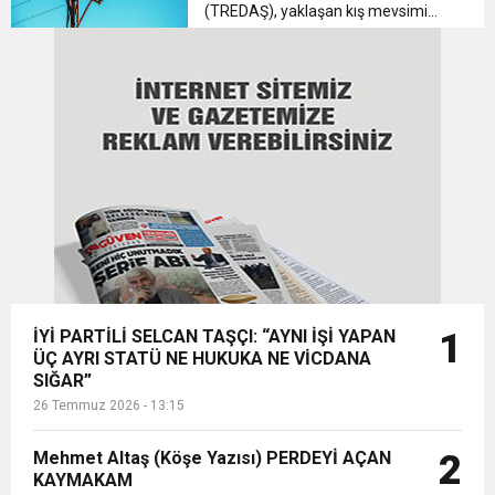
(TREDAŞ), yaklaşan kış mevsimi
öncesinde hizmet verdiği Edirne,
Kırklareli ve Tekirdağ illerinde
kapsamlı bakım ve onarım
çalışmalarını kesintisiz sürdürüyor.
Trakya Bölge...
İYİ PARTİLİ SELCAN TAŞÇI: “AYNI İŞİ YAPAN
1
ÜÇ AYRI STATÜ NE HUKUKA NE VİCDANA
SIĞAR”
26 Temmuz 2026 - 13:15
Mehmet Altaş (Köşe Yazısı) PERDEYİ AÇAN
2
KAYMAKAM