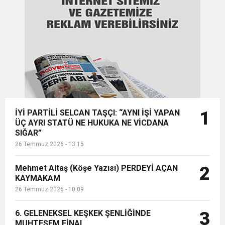
15:35
gerçekleşen organizasyona bas...
ÇERKEZKÖY’ÜN CAN DAMARINDA “CANDAN”
BAYRAMI DEĞİL, MÜCADELE GÜNÜDÜR”
12:32
YENİDEN REFAH PARTİSİ’NDE İKİ İLÇEYE İKİ
DEĞİŞİM
17:43
6. GELENEKSEL KEŞKEK ŞENLİĞİNDE
YENİ BAŞKAN ATANDI
MUHTEŞEM FİNAL
İYİ PARTİLİ SELCAN TAŞÇI: “AYNI İŞİ YAPAN
1
ÜÇ AYRI STATÜ NE HUKUKA NE VİCDANA
SIĞAR”
26 Temmuz 2026 - 13:15
Mehmet Altaş (Köşe Yazısı) PERDEYİ AÇAN
2
KAYMAKAM
26 Temmuz 2026 - 10:09
6. GELENEKSEL KEŞKEK ŞENLİĞİNDE
3
MUHTEŞEM FİNAL