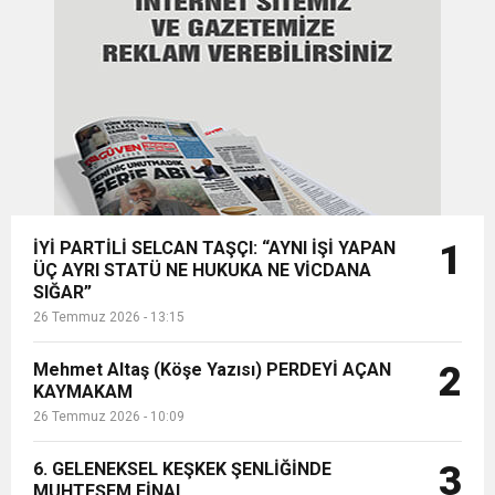
15:35
TL karşılığının 684 milyar TL yükse...
ÇERKEZKÖY’ÜN CAN DAMARINDA “CANDAN”
BAYRAMI DEĞİL, MÜCADELE GÜNÜDÜR”
12:32
YENİDEN REFAH PARTİSİ’NDE İKİ İLÇEYE İKİ
DEĞİŞİM
17:43
6. GELENEKSEL KEŞKEK ŞENLİĞİNDE
YENİ BAŞKAN ATANDI
MUHTEŞEM FİNAL
İYİ PARTİLİ SELCAN TAŞÇI: “AYNI İŞİ YAPAN
1
ÜÇ AYRI STATÜ NE HUKUKA NE VİCDANA
SIĞAR”
26 Temmuz 2026 - 13:15
Mehmet Altaş (Köşe Yazısı) PERDEYİ AÇAN
2
KAYMAKAM
26 Temmuz 2026 - 10:09
6. GELENEKSEL KEŞKEK ŞENLİĞİNDE
3
MUHTEŞEM FİNAL