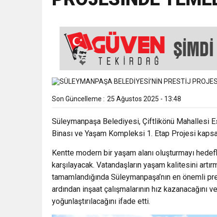
18:43
SELCAN TAŞÇI: “24 T
15:35
ÇERKEZKÖY’ÜN CAN D
12:32
YENİDEN REFAH PARTİSİ
Son Güncelleme :
25 Ağustos 2025 - 13:48
17:43
6. GELENEKSEL KEŞKE
Süleymanpaşa Belediyesi, Çiftlikönü Mahallesi E
Binası ve Yaşam Kompleksi 1. Etap Projesi kapsam
Kentte modern bir yaşam alanı oluşturmayı hedefley
karşılayacak. Vatandaşların yaşam kalitesini art
tamamlandığında Süleymanpaşa’nın en önemli presti
ardından inşaat çalışmalarının hız kazanacağını v
yoğunlaştırılacağını ifade etti.