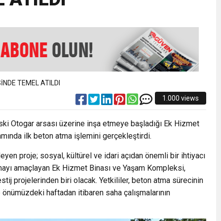
EMMUZ BASININ BAYRAMI DEĞİL, MÜCADELE GÜNÜDÜR”
AMARINDA “CANDAN” DEĞİŞİM
’NDE İKİ İLÇEYE İKİ YENİ BAŞKAN ATANDI
1.000 views
K ŞENLİĞİNDE MUHTEŞEM FİNAL
ski Otogar arsası üzerine inşa etmeye başladığı Ek Hizmet
ında ilk beton atma işlemini gerçekleştirdi.
en proje; sosyal, kültürel ve idari açıdan önemli bir ihtiyacı
ırmayı amaçlayan Ek Hizmet Binası ve Yaşam Kompleksi,
j projelerinden biri olacak. Yetkililer, beton atma sürecinin
e önümüzdeki haftadan itibaren saha çalışmalarının