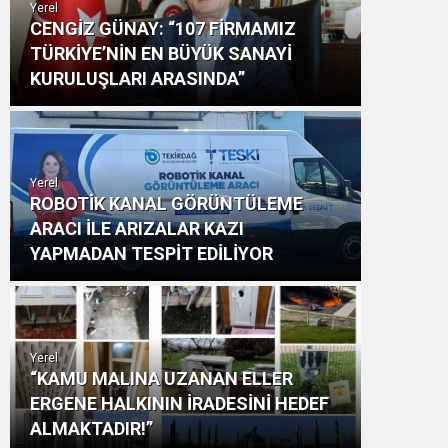
Yerel
CENGİZ GÜNAY: “107 FİRMAMIZ
TÜRKİYE’NİN EN BÜYÜK SANAYİ
KURULUŞLARI ARASINDA”
Yerel
ROBOTİK KANAL GÖRÜNTÜLEME
ARACI İLE ARIZALAR KAZI
YAPMADAN TESPİT EDİLİYOR
Yerel
“KAMU MALINA UZANAN ELLER
ERGENE HALKININ İRADESİNİ HEDEF
ALMAKTADIR!”