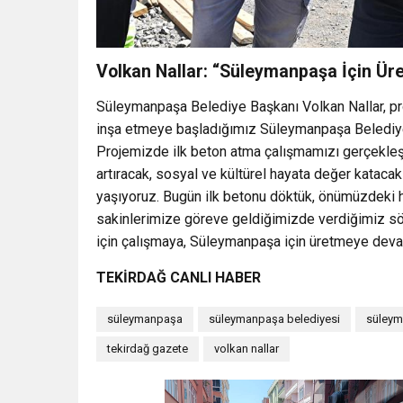
Volkan Nallar: “Süleymanpaşa İçin Ü
Süleymanpaşa Belediye Başkanı Volkan Nallar, proje
inşa etmeye başladığımız Süleymanpaşa Belediy
Projemizde ilk beton atma çalışmamızı gerçekleşt
artıracak, sosyal ve kültürel hayata değer kataca
yaşıyoruz. Bugün ilk betonu döktük, önümüzdeki ha
sakinlerimize göreve geldiğimizde verdiğimiz söz
için çalışmaya, Süleymanpaşa için üretmeye devam
TEKİRDAĞ CANLI HABER
süleymanpaşa
süleymanpaşa belediyesi
süleym
tekirdağ gazete
volkan nallar