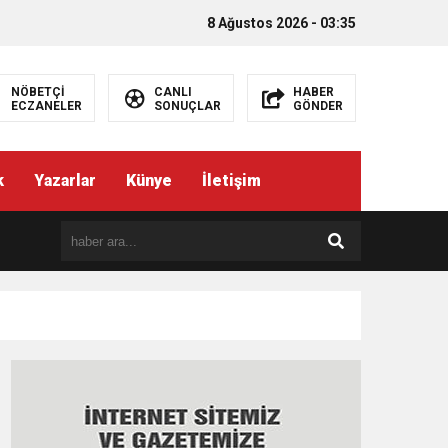
8 Ağustos 2026 - 03:35
NÖBETÇİ
CANLI
HABER
ECZANELER
SONUÇLAR
GÖNDER
k
Yazarlar
Künye
İletişim
EMEZ”