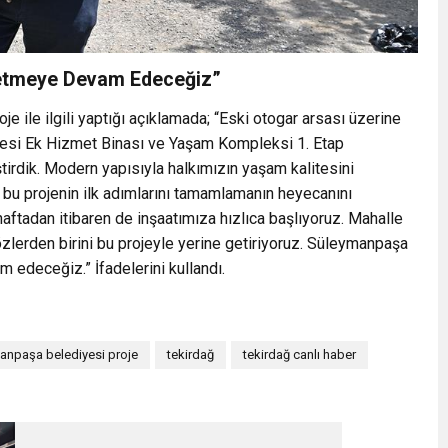
retmeye Devam Edeceğiz”
 ile ilgili yaptığı açıklamada; “Eski otogar arsası üzerine
esi Ek Hizmet Binası ve Yaşam Kompleksi 1. Etap
irdik. Modern yapısıyla halkımızın yaşam kalitesini
k bu projenin ilk adımlarını tamamlamanın heyecanını
ftadan itibaren de inşaatımıza hızlıca başlıyoruz. Mahalle
lerden birini bu projeyle yerine getiriyoruz. Süleymanpaşa
 edeceğiz.” İfadelerini kullandı.
anpaşa belediyesi proje
tekirdağ
tekirdağ canlı haber