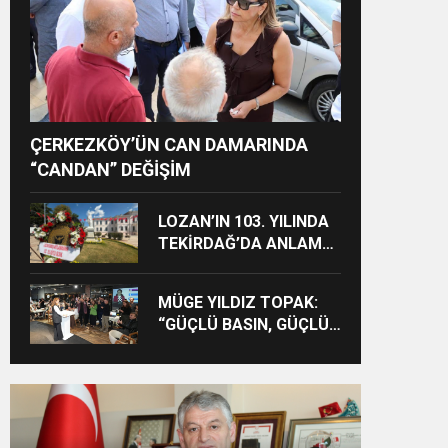
ÇERKEZKÖY’ÜN CAN DAMARINDA
“CANDAN” DEĞİŞİM
LOZAN’IN 103. YILINDA
TEKİRDAĞ’DA ANLAMLI
ANMA
MÜGE YILDIZ TOPAK:
“GÜÇLÜ BASIN, GÜÇLÜ
DEMOKRASİNİN
TEMİNATIDIR!”