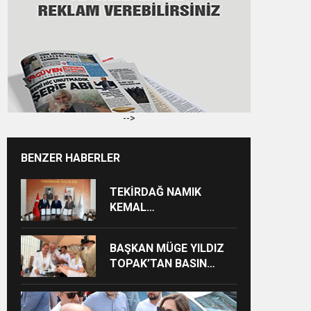
-->
BENZER HABERLER
TEKİRDAĞ NAMIK
KEMAL
ÜNİVERSİTESİNDEN
TEKİRDAĞ’A BÜYÜK
BAŞKAN MÜGE YILDIZ
HİZMET
TOPAK’TAN BASIN
MENSUPLARINA VEFA
BULUŞMASI