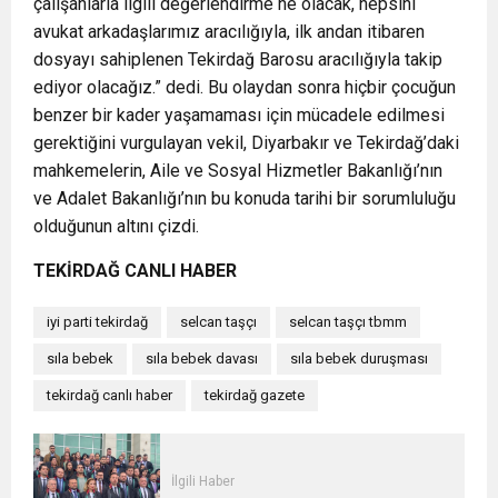
çalışanlarla ilgili değerlendirme ne olacak, hepsini
avukat arkadaşlarımız aracılığıyla, ilk andan itibaren
dosyayı sahiplenen Tekirdağ Barosu aracılığıyla takip
ediyor olacağız.” dedi. Bu olaydan sonra hiçbir çocuğun
benzer bir kader yaşamaması için mücadele edilmesi
gerektiğini vurgulayan vekil, Diyarbakır ve Tekirdağ’daki
mahkemelerin, Aile ve Sosyal Hizmetler Bakanlığı’nın
ve Adalet Bakanlığı’nın bu konuda tarihi bir sorumluluğu
olduğunun altını çizdi.
TEKİRDAĞ CANLI HABER
iyi parti tekirdağ
selcan taşçı
selcan taşçı tbmm
sıla bebek
sıla bebek davası
sıla bebek duruşması
tekirdağ canlı haber
tekirdağ gazete
İlgili Haber