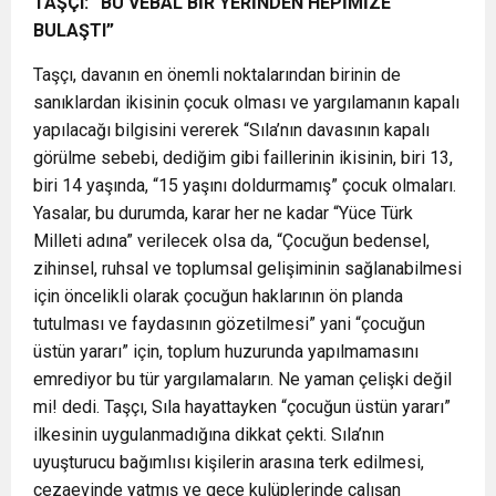
TAŞÇI: “BU VEBAL BİR YERİNDEN HEPİMİZE
BULAŞTI”
Taşçı, davanın en önemli noktalarından birinin de
sanıklardan ikisinin çocuk olması ve yargılamanın kapalı
yapılacağı bilgisini vererek “Sıla’nın davasının kapalı
görülme sebebi, dediğim gibi faillerinin ikisinin, biri 13,
biri 14 yaşında, “15 yaşını doldurmamış” çocuk olmaları.
Yasalar, bu durumda, karar her ne kadar “Yüce Türk
Milleti adına” verilecek olsa da, “Çocuğun bedensel,
zihinsel, ruhsal ve toplumsal gelişiminin sağlanabilmesi
için öncelikli olarak çocuğun haklarının ön planda
tutulması ve faydasının gözetilmesi” yani “çocuğun
üstün yararı” için, toplum huzurunda yapılmamasını
emrediyor bu tür yargılamaların. Ne yaman çelişki değil
mi! dedi. Taşçı, Sıla hayattayken “çocuğun üstün yararı”
ilkesinin uygulanmadığına dikkat çekti. Sıla’nın
uyuşturucu bağımlısı kişilerin arasına terk edilmesi,
cezaevinde yatmış ve gece kulüplerinde çalışan