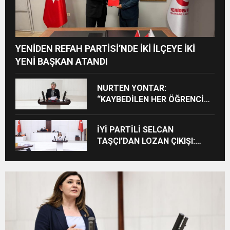
YENİDEN REFAH PARTİSİ’NDE İKİ İLÇEYE İKİ
YENİ BAŞKAN ATANDI
NURTEN YONTAR:
“KAYBEDİLEN HER ÖĞRENCİ
KAYBEDİLEN BİR GELECEKTİR”
İYİ PARTİLİ SELCAN
TAŞÇI’DAN LOZAN ÇIKIŞI:
“CUMHURİYET’İN TAPU
SENEDİNE SAHİP ÇIKMA
ZAMANIDIR”