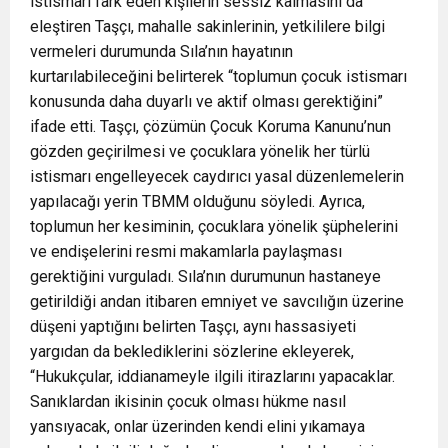
istismarı fark eden kişilerin sessiz kalmasını da
eleştiren Taşçı, mahalle sakinlerinin, yetkililere bilgi
vermeleri durumunda Sıla’nın hayatının
kurtarılabileceğini belirterek “toplumun çocuk istismarı
konusunda daha duyarlı ve aktif olması gerektiğini”
ifade etti. Taşçı, çözümün Çocuk Koruma Kanunu’nun
gözden geçirilmesi ve çocuklara yönelik her türlü
istismarı engelleyecek caydırıcı yasal düzenlemelerin
yapılacağı yerin TBMM olduğunu söyledi. Ayrıca,
toplumun her kesiminin, çocuklara yönelik şüphelerini
ve endişelerini resmi makamlarla paylaşması
gerektiğini vurguladı. Sıla’nın durumunun hastaneye
getirildiği andan itibaren emniyet ve savcılığın üzerine
düşeni yaptığını belirten Taşçı, aynı hassasiyeti
yargıdan da beklediklerini sözlerine ekleyerek,
“Hukukçular, iddianameyle ilgili itirazlarını yapacaklar.
Sanıklardan ikisinin çocuk olması hükme nasıl
yansıyacak, onlar üzerinden kendi elini yıkamaya