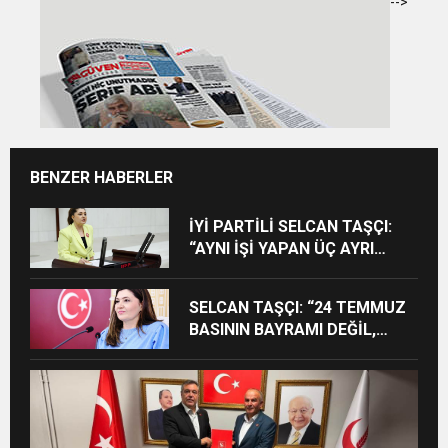
-->
BENZER HABERLER
İYİ PARTİLİ SELCAN TAŞÇI:
“AYNI İŞİ YAPAN ÜÇ AYRI
STATÜ NE HUKUKA NE
VİCDANA SIĞAR”
SELCAN TAŞÇI: “24 TEMMUZ
BASININ BAYRAMI DEĞİL,
MÜCADELE GÜNÜDÜR”