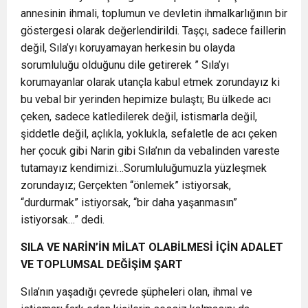
annesinin ihmali, toplumun ve devletin ihmalkarlığının bir
göstergesi olarak değerlendirildi. Taşçı, sadece faillerin
değil, Sıla’yı koruyamayan herkesin bu olayda
sorumluluğu olduğunu dile getirerek ” Sıla’yı
korumayanlar olarak utançla kabul etmek zorundayız ki
bu vebal bir yerinden hepimize bulaştı; Bu ülkede acı
çeken, sadece katledilerek değil, istismarla değil,
şiddetle değil, açlıkla, yoklukla, sefaletle de acı çeken
her çocuk gibi Narin gibi Sıla’nın da vebalinden vareste
tutamayız kendimizi…Sorumluluğumuzla yüzleşmek
zorundayız; Gerçekten “önlemek” istiyorsak,
“durdurmak” istiyorsak, “bir daha yaşanmasın”
istiyorsak…” dedi.
SILA VE NARİN’İN MİLAT OLABİLMESİ İÇİN ADALET
VE TOPLUMSAL DEĞİŞİM ŞART
Sıla’nın yaşadığı çevrede şüpheleri olan, ihmal ve