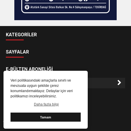
KATEGORİLER
SAYFALAR
E-BÜLTEN ABONELİĞİ
Veri politikasındaki amaçlarla sınırlı ve
mevzuata uygun şekilde çerez
konumlandırmaktayız. Detaylar için veri
E-Bülten aboneliği ile haberlere daha hızlı erişin.
politikamızı inceleyebilirsiniz.
Daha fazla bilgi
Tamam
Tekirdağ Canlı Haber