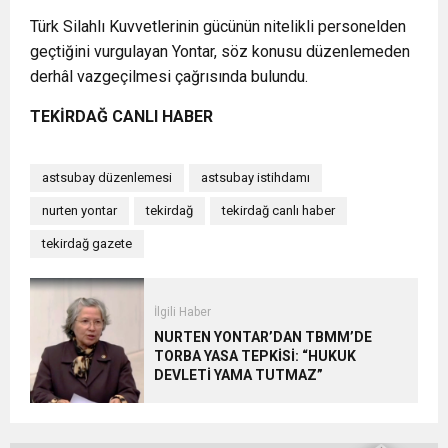
Türk Silahlı Kuvvetlerinin gücünün nitelikli personelden
geçtiğini vurgulayan Yontar, söz konusu düzenlemeden
derhâl vazgeçilmesi çağrısında bulundu.
TEKİRDAĞ CANLI HABER
astsubay düzenlemesi
astsubay istihdamı
nurten yontar
tekirdağ
tekirdağ canlı haber
tekirdağ gazete
İlgili Haber
NURTEN YONTAR’DAN TBMM’DE
TORBA YASA TEPKİSİ: “HUKUK
DEVLETİ YAMA TUTMAZ”