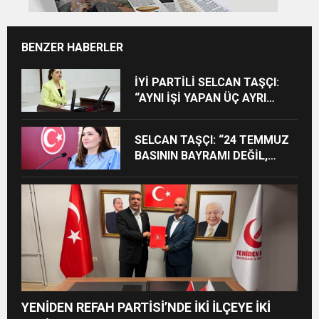
BENZER HABERLER
İYİ PARTİLİ SELCAN TAŞÇI:
“AYNI İŞİ YAPAN ÜÇ AYRI
STATÜ NE HUKUKA NE
VİCDANA SIĞAR”
SELCAN TAŞÇI: “24 TEMMUZ
BASININ BAYRAMI DEĞİL,
MÜCADELE GÜNÜDÜR”
YENİDEN REFAH PARTİSİ’NDE İKİ İLÇEYE İKİ