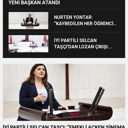
YENİ BAŞKAN ATANDI
NURTEN YONTAR:
“KAYBEDİLEN HER ÖĞRENCİ
KAYBEDİLEN BİR GELECEKTİR”
İYİ PARTİLİ SELCAN
TAŞÇI’DAN LOZAN ÇIKIŞI:
“CUMHURİYET’İN TAPU
SENEDİNE SAHİP ÇIKMA
ZAMANIDIR”
İYİ PARTİLİ SELCAN TAŞÇI: “EMEKLİ AÇKEN SİNEMA