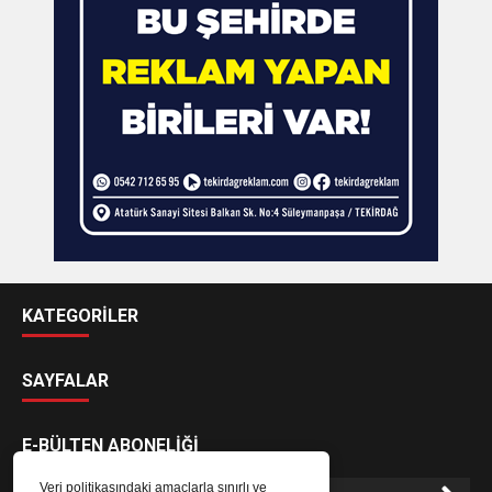
KATEGORİLER
SAYFALAR
E-BÜLTEN ABONELİĞİ
Veri politikasındaki amaçlarla sınırlı ve