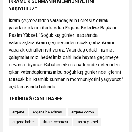
İKRAMLIK SUNMANIN MEMNUNİYETİNİ
YAŞIYORUZ”
İkram çeşmesinden vatandaşların ücretsiz olarak
yararlandıklarını ifade eden Ergene Belediye Başkanı
Rasim Yüksel, “Soğuk kış günleri sabahında
vatandaşlara ikram çeşmesinden sıcak çorba ikramı
yaparak gönülleri ısıtıyoruz. Vatandaş odaklı hizmet
çalışmalarımızı hedefimiz dahilinde hayata geçirmeye
devam ediyoruz. Sabahın erken saatlerinde evlerinden
çıkan vatandaşlarımızın bu soğuk kış günlerinde içlerini
ısıtacak bir ikramlık sunmanın memnuniyetini yaşıyoruz.”
açıklamasında bulundu.
TEKİRDAĞ CANLI HABER
ergene
ergene belediyesi
ergene çorba
ergene haber
ikram çeşmesi
rasim yüksel