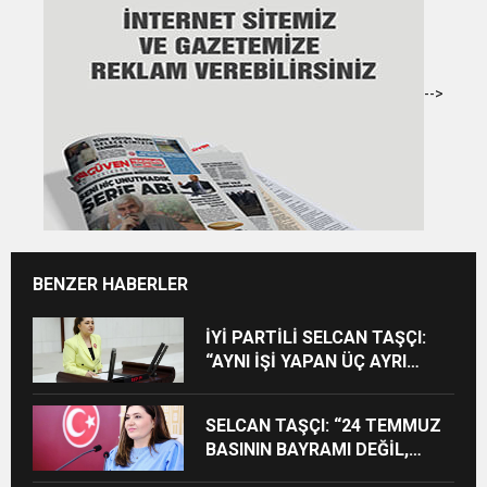
-->
BENZER HABERLER
İYİ PARTİLİ SELCAN TAŞÇI:
“AYNI İŞİ YAPAN ÜÇ AYRI
STATÜ NE HUKUKA NE
VİCDANA SIĞAR”
SELCAN TAŞÇI: “24 TEMMUZ
BASININ BAYRAMI DEĞİL,
MÜCADELE GÜNÜDÜR”