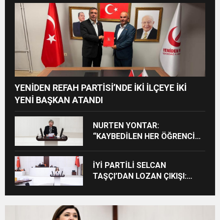
YENİDEN REFAH PARTİSİ’NDE İKİ İLÇEYE İKİ
YENİ BAŞKAN ATANDI
NURTEN YONTAR:
“KAYBEDİLEN HER ÖĞRENCİ
KAYBEDİLEN BİR GELECEKTİR”
İYİ PARTİLİ SELCAN
TAŞÇI’DAN LOZAN ÇIKIŞI:
“CUMHURİYET’İN TAPU
SENEDİNE SAHİP ÇIKMA
ZAMANIDIR”