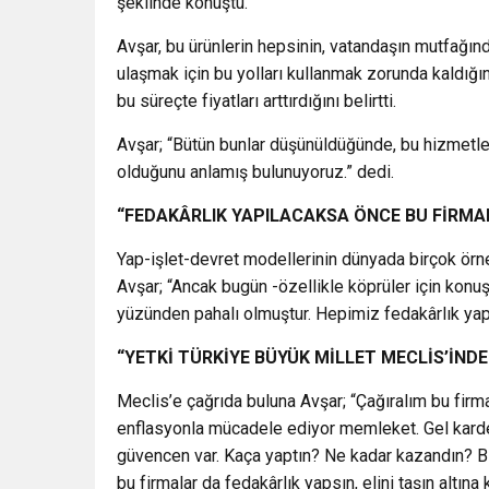
şeklinde konuştu.
Avşar, bu ürünlerin hepsinin, vatandaşın mutfağın
ulaşmak için bu yolları kullanmak zorunda kaldığın
bu süreçte fiyatları arttırdığını belirtti.
Avşar; “Bütün bunlar düşünüldüğünde, bu hizmetle
olduğunu anlamış bulunuyoruz.” dedi.
“FEDAKÂRLIK YAPILACAKSA ÖNCE BU FİRMAL
Yap-işlet-devret modellerinin dünyada birçok örn
Avşar; “Ancak bugün -özellikle köprüler için ko
yüzünden pahalı olmuştur. Hepimiz fedakârlık yapıy
“YETKİ TÜRKİYE BÜYÜK MİLLET MECLİS’İNDE
Meclis’e çağrıda buluna Avşar; “Çağıralım bu firmal
enflasyonla mücadele ediyor memleket. Gel karde
güvencen var. Kaça yaptın? Ne kadar kazandın? Bi
bu firmalar da fedakârlık yapsın, elini taşın altına