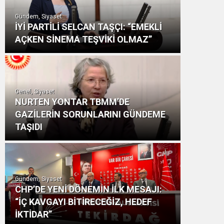
Gündem, Siyaset
İYİ PARTİLİ SELCAN TAŞÇI: “EMEKLİ
AÇKEN SİNEMA TEŞVİKİ OLMAZ”
Genel, Siyaset
NURTEN YONTAR TBMM’DE
GAZİLERİN SORUNLARINI GÜNDEME
TAŞIDI
Gündem, Siyaset
CHP’DE YENİ DÖNEMİN İLK MESAJI:
“İÇ KAVGAYI BİTİRECEĞİZ, HEDEF
İKTİDAR”