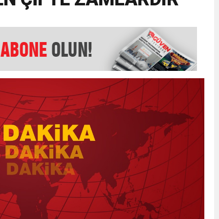
EMMUZ BASININ BAYRAMI DEĞİL, MÜCADELE GÜNÜDÜR”
AMARINDA “CANDAN” DEĞİŞİM
’NDE İKİ İLÇEYE İKİ YENİ BAŞKAN ATANDI
K ŞENLİĞİNDE MUHTEŞEM FİNAL