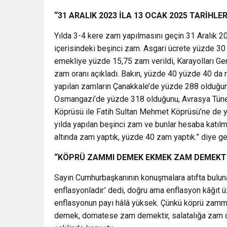
“31 ARALIK 2023 İLA 13 OCAK 2025 TARİHLE
Yılda 3-4 kere zam yapılmasını geçin 31 Aralık 2
içerisindeki beşinci zam. Asgari ücrete yüzde 3
emekliye yüzde 15,75 zam verildi, Karayolları Gen
zam oranı açıkladı. Bakın, yüzde 40 yüzde 40 da 
yapılan zamların Çanakkale’de yüzde 288 olduğun
Osmangazi’de yüzde 318 olduğunu, Avrasya Tünel
Köprüsü ile Fatih Sultan Mehmet Köprüsü’ne de y
yılda yapılan beşinci zam ve bunlar hesaba katı
altında zam yaptık, yüzde 40 zam yaptık.” diye geç
“KÖPRÜ ZAMMI DEMEK EKMEK ZAM DEMEKT
Sayın Cumhurbaşkanının konuşmalara atıfta bulu
enflasyonladır.’ dedi, doğru ama enflasyon kâğıt
enflasyonun payı hâlâ yüksek. Çünkü köprü zam
demek, domatese zam demektir, salatalığa zam 