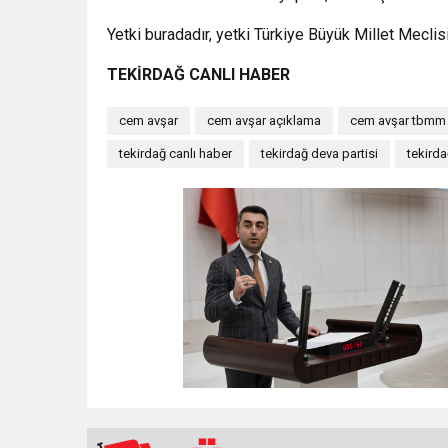
Yetki buradadır, yetki Türkiye Büyük Millet Meclisi
TEKİRDAĞ CANLI HABER
cem avşar
cem avşar açıklama
cem avşar tbmm
tekirdağ canlı haber
tekirdağ deva partisi
tekird