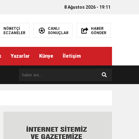
8 Ağustos 2026 - 19:11
NÖBETÇİ
CANLI
HABER
ECZANELER
SONUÇLAR
GÖNDER
k
Yazarlar
Künye
İletişim
EMEZ”