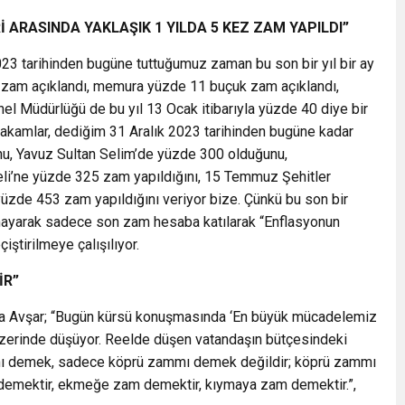
Rİ ARASINDA YAKLAŞIK 1 YILDA 5 KEZ ZAM YAPILDI”
023 tarihinden bugüne tuttuğumuz zaman bu son bir yıl bir ay
0 zam açıklandı, memura yüzde 11 buçuk zam açıklandı,
el Müdürlüğü de bu yıl 13 Ocak itibarıyla yüzde 40 diye bir
rakamlar, dediğim 31 Aralık 2023 tarihinden bugüne kadar
u, Yavuz Sultan Selim’de yüzde 300 olduğunu,
i’ne yüzde 325 zam yapıldığını, 15 Temmuz Şehitler
üzde 453 zam yapıldığını veriyor bize. Çünkü bu son bir
lmayarak sadece son zam hesaba katılarak “Enflasyonun
iştirilmeye çalışılıyor.
İR”
na Avşar; “Bugün kürsü konuşmasında ‘En büyük mücadelemiz
 üzerinde düşüyor. Reelde düşen vatandaşın bütçesindeki
mı demek, sadece köprü zammı demek değildir; köprü zammı
demektir, ekmeğe zam demektir, kıymaya zam demektir.”,