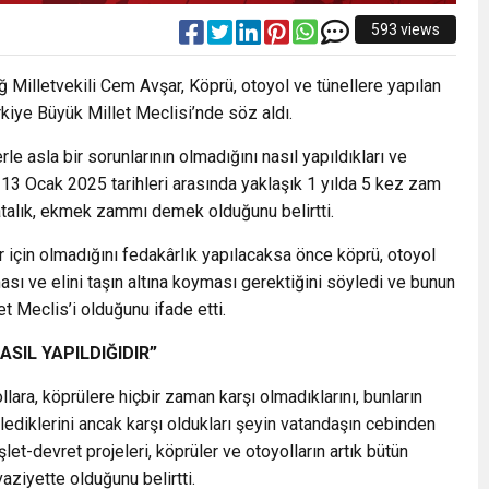
593 views
 Milletvekili Cem Avşar, Köprü, otoyol ve tünellere yapılan
rkiye Büyük Millet Meclisi’nde söz aldı.
le asla bir sorunlarının olmadığını nasıl yapıldıkları ve
 ila 13 Ocak 2025 tarihleri arasında yaklaşık 1 yılda 5 kez zam
atalık, ekmek zammı demek olduğunu belirtti.
r için olmadığını fedakârlık yapılacaksa önce köprü, otoyol
ması ve elini taşın altına koyması gerektiğini söyledi ve bunun
t Meclis’i olduğunu ifade etti.
ASIL YAPILDIĞIDIR”
ollara, köprülere hiçbir zaman karşı olmadıklarını, bunların
ediklerini ancak karşı oldukları şeyin vatandaşın cebinden
şlet-devret projeleri, köprüler ve otoyolların artık bütün
ziyette olduğunu belirtti.