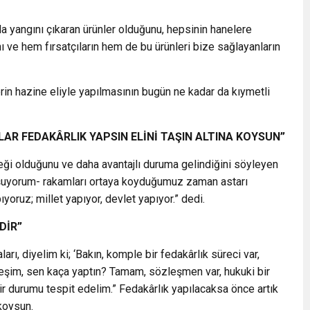
da yangını çıkaran ürünler olduğunu, hepsinin hanelere
ı ve hem fırsatçıların hem de bu ürünleri bize sağlayanların
rin hazine eliyle yapılmasının bugün ne kadar da kıymetli
AR FEDAKÂRLIK YAPSIN ELİNİ TAŞIN ALTINA KOYSUN”
eği olduğunu ve daha avantajlı duruma gelindiğini söyleyen
nuşuyorum- rakamları ortaya koyduğumuz zaman astarı
oruz; millet yapıyor, devlet yapıyor.” dedi.
DİR”
arı, diyelim ki; ‘Bakın, komple bir fedakârlık süreci var,
şim, sen kaça yaptın? Tamam, sözleşmen var, hukuki bir
r durumu tespit edelim.” Fedakârlık yapılacaksa önce artık
 koysun.