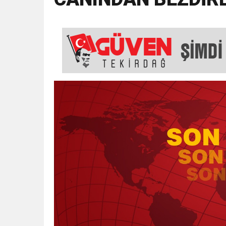
18:43
SELCAN TAŞÇI: “24 T
15:35
ÇERKEZKÖY’ÜN CAN D
12:32
YENİDEN REFAH PARTİSİ
17:43
6. GELENEKSEL KEŞKE