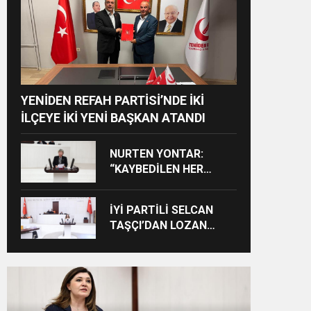
YENİDEN REFAH PARTİSİ’NDE İKİ
İLÇEYE İKİ YENİ BAŞKAN ATANDI
NURTEN YONTAR:
“KAYBEDİLEN HER
ÖĞRENCİ KAYBEDİLEN
BİR GELECEKTİR”
İYİ PARTİLİ SELCAN
TAŞÇI’DAN LOZAN
ÇIKIŞI: “CUMHURİYET’İN
TAPU SENEDİNE SAHİP
ÇIKMA ZAMANIDIR”