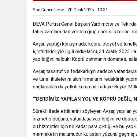
Son Güncelleme :
20 Ocak 2025 - 10:31
DEVA Partisi Genel Başkan Yardımcısı ve Tekirdağ
fahiş zamlara dair verilen grup önerisi üzerine Tü
Avşar, yaptığı konuşmada; köprü, otoyol ve tüneller
işletildikleriyle ilgili olduklarını, 31 Aralık 2023
yapıldığını halbuki Köprü zammının domates, sal
Avşar, tasarruf ve fedakarlığın sadece vatandaşla
ve tünel ihalelerini alan firmaların fedakârlık yap
sağlamakla da yetkili kurumun Türkiye Büyük Mille
“‘DERDİMİZ YAPILAN YOL VE KÖPRÜ DEĞİL, N
Sürekli ifade ettiklerini söyleyen Avşar, yapılan y
hizmet olduğunu, vatandaşa yapıldığını ve destekl
bu hizmetler için ne kadar para çıktığı ve bu yap-i
memleketin malumudur ki; astarı yüzünü geçmiş va