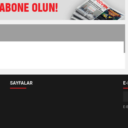
SAYFALAR
E
E-B