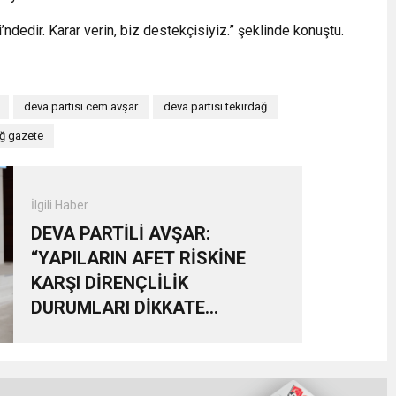
’ndedir. Karar verin, biz destekçisiyiz.” şeklinde konuştu.
deva partisi cem avşar
deva partisi tekirdağ
ağ gazete
İlgili Haber
DEVA PARTİLİ AVŞAR:
“YAPILARIN AFET RİSKİNE
KARŞI DİRENÇLİLİK
DURUMLARI DİKKATE
ALINARAK MAĞDURİYET
GİDERİLMELİDİR”