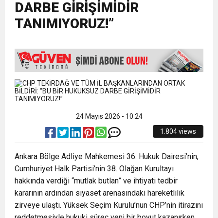
DARBE GİRİŞİMİDİR
15:35
ÇERKEZKÖY’ÜN CAN DAMARINDA “CANDAN”
BAYRAMI DEĞİL, MÜCADELE GÜNÜDÜR”
TANIMIYORUZ!”
12:32
YENİDEN REFAH PARTİSİ’NDE İKİ İLÇEYE İKİ
DEĞİŞİM
17:43
6. GELENEKSEL KEŞKEK ŞENLİĞİNDE
YENİ BAŞKAN ATANDI
MUHTEŞEM FİNAL
24 Mayıs 2026 - 10:24
1.804 views
Ankara Bölge Adliye Mahkemesi 36. Hukuk Dairesi’nin,
Cumhuriyet Halk Partisi’nin 38. Olağan Kurultayı
hakkında verdiği “mutlak butlan” ve ihtiyati tedbir
kararının ardından siyaset arenasındaki hareketlilik
zirveye ulaştı. Yüksek Seçim Kurulu’nun CHP’nin itirazını
reddetmesiyle hukuki süreç yeni bir boyut kazanırken,