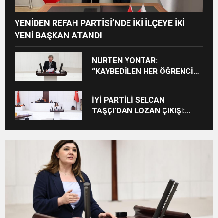
YENİDEN REFAH PARTİSİ’NDE İKİ İLÇEYE İKİ
YENİ BAŞKAN ATANDI
NURTEN YONTAR:
“KAYBEDİLEN HER ÖĞRENCİ
KAYBEDİLEN BİR GELECEKTİR”
İYİ PARTİLİ SELCAN
TAŞÇI’DAN LOZAN ÇIKIŞI:
“CUMHURİYET’İN TAPU
SENEDİNE SAHİP ÇIKMA
ZAMANIDIR”