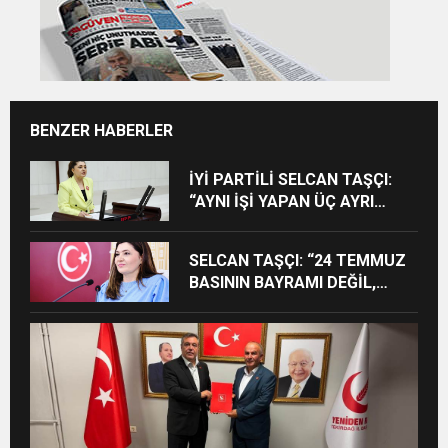
BENZER HABERLER
İYİ PARTİLİ SELCAN TAŞÇI:
“AYNI İŞİ YAPAN ÜÇ AYRI
STATÜ NE HUKUKA NE
VİCDANA SIĞAR”
SELCAN TAŞÇI: “24 TEMMUZ
BASININ BAYRAMI DEĞİL,
MÜCADELE GÜNÜDÜR”