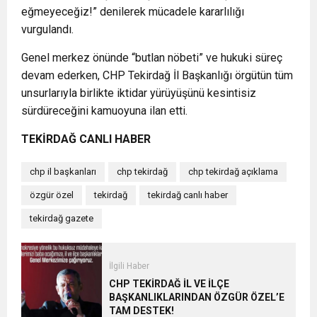
eğmeyeceğiz!” denilerek mücadele kararlılığı
vurgulandı.
Genel merkez önünde “butlan nöbeti” ve hukuki süreç
devam ederken, CHP Tekirdağ İl Başkanlığı örgütün tüm
unsurlarıyla birlikte iktidar yürüyüşünü kesintisiz
sürdüreceğini kamuoyuna ilan etti.
TEKİRDAĞ CANLI HABER
chp il başkanları
chp tekirdağ
chp tekirdağ açıklama
özgür özel
tekirdağ
tekirdağ canlı haber
tekirdağ gazete
İlgili Haber
CHP TEKİRDAĞ İL VE İLÇE
BAŞKANLIKLARINDAN ÖZGÜR ÖZEL’E
TAM DESTEK!