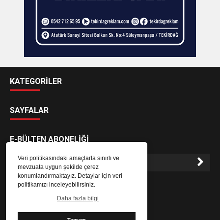
KATEGORİLER
SAYFALAR
E-BÜLTEN ABONELİĞİ
Veri politikasındaki amaçlarla sınırlı ve
mevzuata uygun şekilde çerez
konumlandırmaktayız. Detaylar için veri
E-Bülten aboneliği ile haberlere daha hızlı erişin.
politikamızı inceleyebilirsiniz.
Daha fazla bilgi
Tamam