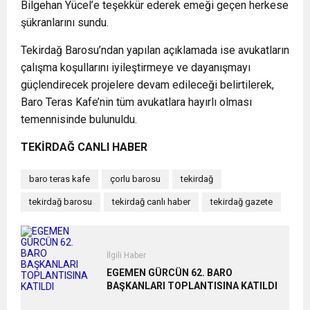
Bilgehan Yücel’e teşekkür ederek emeği geçen herkese
şükranlarını sundu.
Tekirdağ Barosu’ndan yapılan açıklamada ise avukatların
çalışma koşullarını iyileştirmeye ve dayanışmayı
güçlendirecek projelere devam edileceği belirtilerek,
Baro Teras Kafe’nin tüm avukatlara hayırlı olması
temennisinde bulunuldu.
TEKİRDAĞ CANLI HABER
baro teras kafe
çorlu barosu
tekirdağ
tekirdağ barosu
tekirdağ canlı haber
tekirdağ gazete
İlgili Haber
EGEMEN GÜRCÜN 62. BARO
BAŞKANLARI TOPLANTISINA KATILDI