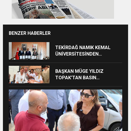
BENZER HABERLER
TEKİRDAĞ NAMIK KEMAL
ÜNİVERSİTESİNDEN
TEKİRDAĞ’A BÜYÜK HİZMET
BAŞKAN MÜGE YILDIZ
TOPAK’TAN BASIN
MENSUPLARINA VEFA
BULUŞMASI