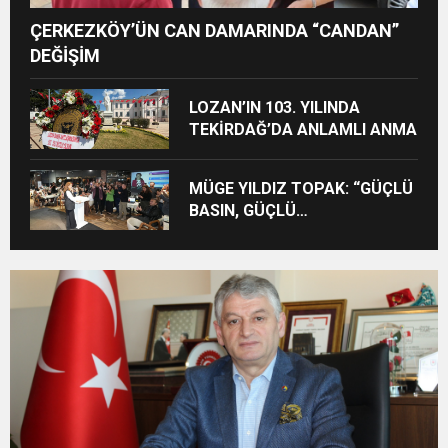
ÇERKEZKÖY’ÜN CAN DAMARINDA “CANDAN”
DEĞİŞİM
LOZAN’IN 103. YILINDA
TEKİRDAĞ’DA ANLAMLI ANMA
MÜGE YILDIZ TOPAK: “GÜÇLÜ
BASIN, GÜÇLÜ
DEMOKRASİNİN
TEMİNATIDIR!”