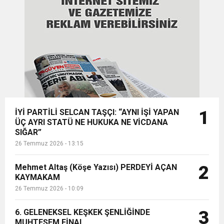
15:35
ÇERKEZKÖY’ÜN CAN DAMARINDA “CANDAN”
BAYRAMI DEĞİL, MÜCADELE GÜNÜDÜR”
12:32
YENİDEN REFAH PARTİSİ’NDE İKİ İLÇEYE İKİ
DEĞİŞİM
17:43
6. GELENEKSEL KEŞKEK ŞENLİĞİNDE
YENİ BAŞKAN ATANDI
MUHTEŞEM FİNAL
İYİ PARTİLİ SELCAN TAŞÇI: “AYNI İŞİ YAPAN
1
ÜÇ AYRI STATÜ NE HUKUKA NE VİCDANA
SIĞAR”
26 Temmuz 2026 - 13:15
Mehmet Altaş (Köşe Yazısı) PERDEYİ AÇAN
2
KAYMAKAM
26 Temmuz 2026 - 10:09
6. GELENEKSEL KEŞKEK ŞENLİĞİNDE
3
MUHTEŞEM FİNAL